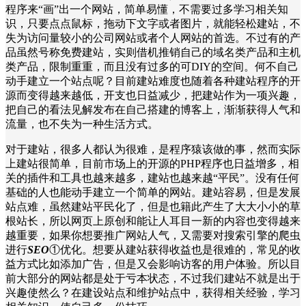
程序来“画”出一个网站，简单易懂，不需要过多学习相关知
识，只要点点鼠标，拖动下文字或者图片，就能轻松建站，不
失为访问量较小的公司网站或者个人网站的首选。不过有的产
品虽然号称免费建站，实则借机推销自己的域名类产品和主机
类产品，限制重重，而且没有过多的可DIY的空间。何不自己
动手建立一个站点呢？目前建站难度也随着各种建站程序的开
源而变得越来越低，开支也日益减少，把建站作为一项兴趣，
把自己的看法见解发布在自己搭建的博客上，渐渐获得人气和
流量，也不失为一种生活方式。
对于建站，很多人都认为很难，是程序猿该做的事，然而实际
上建站很简单，目前市场上的开源的PHP程序也日益增多，相
关的插件和工具也越来越多，建站也越来越“平民”。没有任何
基础的人也能动手建立一个简单的网站。建站容易，但是发展
站点难，虽然建站平民化了，但是也籍此产生了大大小小的草
根站长，所以网页上原创和能让人耳目一新的内容也变得越来
越重要，如果你想要推广网站人气，又需要对搜索引擎的爬虫
进行
SEO
①优化。想要从建站获得收益也是很难的，常见的收
益方式比如添加广告，但是又会影响访客的用户体验。所以目
前大部分的网站都是处于亏本状态，不过我们建站不就是出于
兴趣使然么？在建设站点和维护站点中，获得相关经验，学习