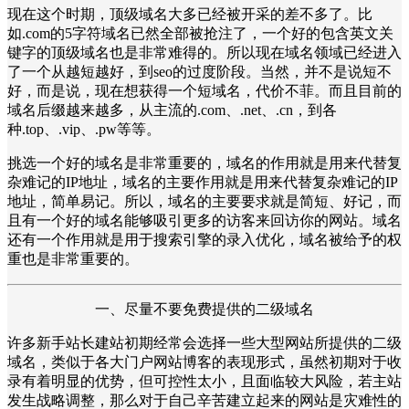
现在这个时期，顶级域名大多已经被开采的差不多了。比
如.com的5字符域名已然全部被抢注了，一个好的包含英文关
键字的顶级域名也是非常难得的。所以现在域名领域已经进入
了一个从越短越好，到seo的过度阶段。当然，并不是说短不
好，而是说，现在想获得一个短域名，代价不菲。而且目前的
域名后缀越来越多，从主流的.com、.net、.cn，到各
种.top、.vip、.pw等等。
挑选一个好的域名是非常重要的，域名的作用就是用来代替复
杂难记的IP地址，域名的主要作用就是用来代替复杂难记的IP
地址，简单易记。所以，域名的主要要求就是简短、好记，而
且有一个好的域名能够吸引更多的访客来回访你的网站。域名
还有一个作用就是用于搜索引擎的录入优化，域名被给予的权
重也是非常重要的。
一、尽量不要免费提供的二级域名
许多新手站长建站初期经常会选择一些大型网站所提供的二级
域名，类似于各大门户网站博客的表现形式，虽然初期对于收
录有着明显的优势，但可控性太小，且面临较大风险，若主站
发生战略调整，那么对于自己辛苦建立起来的网站是灾难性的