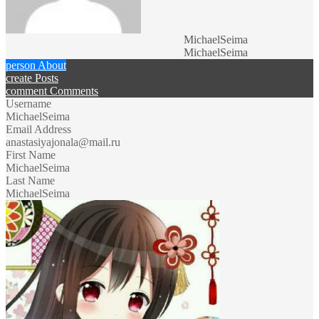
MichaelSeima
MichaelSeima
person
About
create
Posts
comment
Comments
Username
MichaelSeima
Email Address
anastasiyajonala@mail.ru
First Name
MichaelSeima
Last Name
MichaelSeima