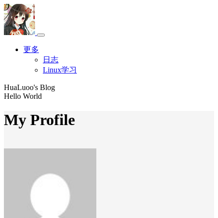
更多
日志
Linux学习
HuaLuoo's Blog
Hello World
My Profile