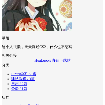
華落
这个人很懒，天天沉迷CS2，什么也不想写
相关链接
HuaLuoo's 直链下载站
分类
Linux学习
/ 8篇
建站教程
/ 3篇
日志
/ 2篇
杂谈
/ 1篇
归档