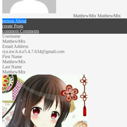
MatthewMix MatthewMix
person
About
create
Posts
comment
Comments
Username
MatthewMix
Email Address
rya.nw.h.it.e5.4.7.634@gmail.com
First Name
MatthewMix
Last Name
MatthewMix