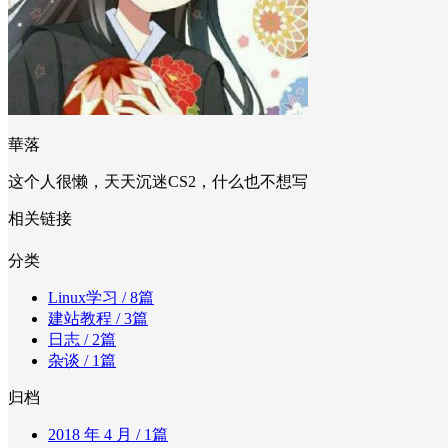
華落
这个人很懒，天天沉迷CS2，什么也不想写
相关链接
分类
Linux学习
/ 8篇
建站教程
/ 3篇
日志
/ 2篇
杂谈
/ 1篇
归档
2018 年 4 月
/ 1篇