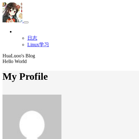
更多
日志
Linux学习
HuaLuoo's Blog
Hello World
My Profile