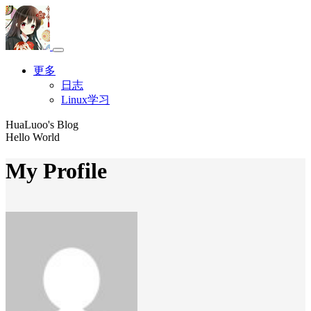
更多
日志
Linux学习
HuaLuoo's Blog
Hello World
My Profile