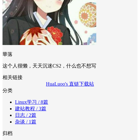
華落
这个人很懒，天天沉迷CS2，什么也不想写
相关链接
HuaLuoo's 直链下载站
分类
Linux学习
/ 8篇
建站教程
/ 3篇
日志
/ 2篇
杂谈
/ 1篇
归档