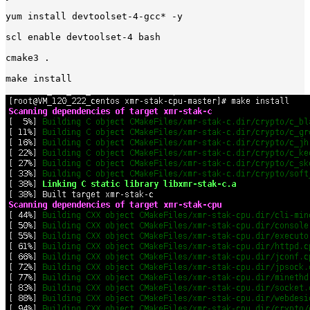
yum install devtoolset-4-gcc* -y
scl enable devtoolset-4 bash
cmake3 .
make install