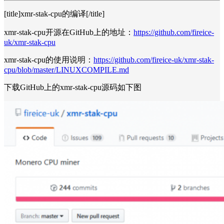
[title]xmr-stak-cpu的编译[/title]
xmr-stak-cpu开源在GitHub上的地址：
https://github.com/fireice-
uk/xmr-stak-cpu
xmr-stak-cpu的使用说明：
https://github.com/fireice-uk/xmr-stak-
cpu/blob/master/LINUXCOMPILE.md
下载GitHub上的xmr-stak-cpu源码如下图