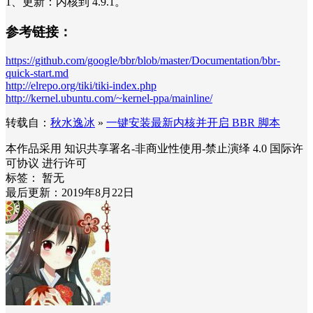
1、更新：内核到 4.9.1。
参考链接：
https://github.com/google/bbr/blob/master/Documentation/bbr-
quick-start.md
http://elrepo.org/tiki/tiki-index.php
http://kernel.ubuntu.com/~kernel-ppa/mainline/
转载自：
秋水逸冰
»
一键安装最新内核并开启 BBR 脚本
本作品采用 知识共享署名-非商业性使用-禁止演绎 4.0 国际许
可协议 进行许可
标签：
暂无
最后更新：2019年8月22日