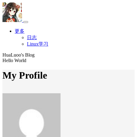
更多
日志
Linux学习
HuaLuoo's Blog
Hello World
My Profile