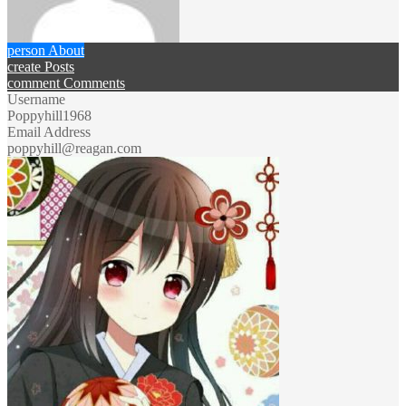
person
About
create
Posts
comment
Comments
Username
Poppyhill1968
Email Address
poppyhill@reagan.com